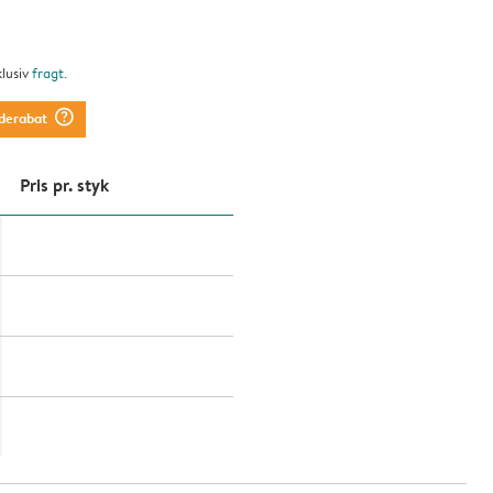
klusiv
fragt
.
question_mark_circle
derabat
Pris pr. styk