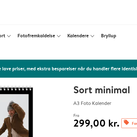
ort
Fotofremkaldelse
Kalendere
Bryllup
slim_arrow_down
slim_arrow_down
slim_arrow_down
 lave priser, med ekstra besparelser når du handler flere identis
Sort minimal
A3 Foto Kalender
Fra
299,00 kr.
offers
Fas