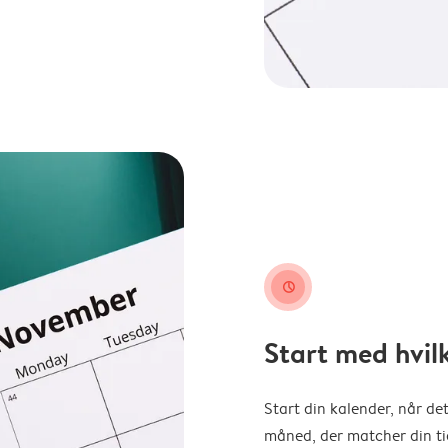
clock
Start med hvil
Start din kalender, når det
måned, der matcher din tid