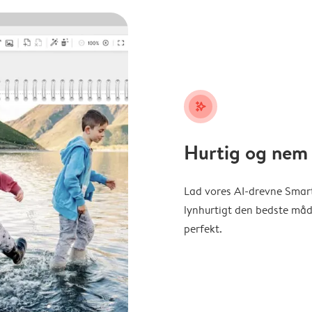
stars_plus
Hurtig og nem 
Lad vores AI-drevne Smart
lynhurtigt den bedste måde 
perfekt.