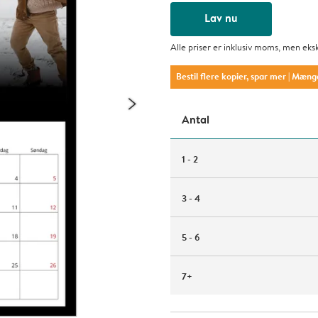
Lav nu
Alle priser er inklusiv moms, men eks
Bestil flere kopier, spar mer
| Mæng
Antal
1 - 2
3 - 4
5 - 6
7+