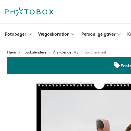
Fotobøger
Vægdekoration
Personlige gaver
K
slim_arrow_down
slim_arrow_down
slim_arrow_down
Hjem
Fotokalendere
Årskalender A3
Sort minimal
offers
Faste