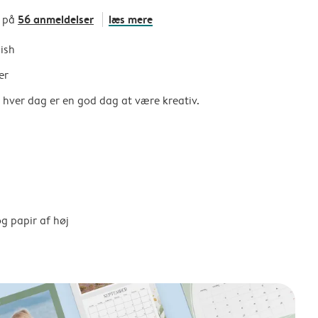
56 anmeldelser
læs mere
t på
nish
er
så hver dag er en god dag at være kreativ.
g papir af høj