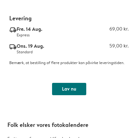
Levering
Fre. 14 Aug.
69,00 kr.
delivery_express_v2
Express
Ons. 19 Aug.
59,00 kr.
delivery_standard_v2
Standard
Bemærk, at bestilling af flere produkter kan påvirke leveringstiden.
Lav nu
Folk elsker vores fotokalendere