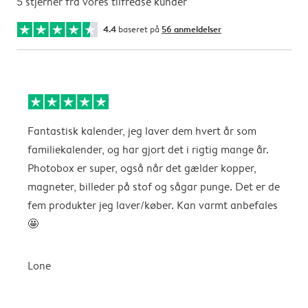
5 stjerner fra vores tilfredse kunder
4.4
baseret på
56 anmeldelser
Fantastisk kalender, jeg laver dem hvert år som
f
familiekalender, og har gjort det i rigtig mange år.
Photobox er super, også når det gælder kopper,
A
magneter, billeder på stof og sågar punge. Det er de
fem produkter jeg laver/køber. Kan varmt anbefales
🤩
Lone