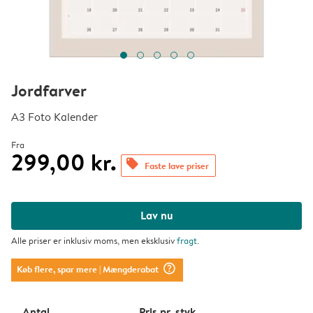
Jordfarver
A3 Foto Kalender
Fra
299,00 kr.
offers
Faste lave priser
Lav nu
Alle priser er inklusiv moms, men eksklusiv
fragt
.
question_mark_circle
Køb flere, spar mere
| Mængderabat
Antal
Pris pr. styk