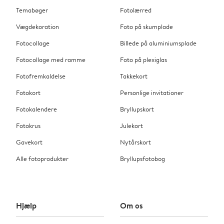
Temabøger
Fotolærred
Vægdekoration
Foto på skumplade
Fotocollage
Billede på aluminiumsplade
Fotocollage med ramme
Foto på plexiglas
Fotofremkaldelse
Takkekort
Fotokort
Personlige invitationer
Fotokalendere
Bryllupskort
Fotokrus
Julekort
Gavekort
Nytårskort
Alle fotoprodukter
Bryllupsfotobog
Hjælp
Om os