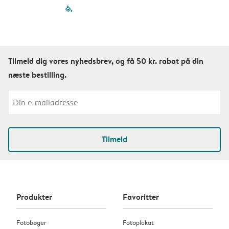
filled-pagination
outlined-paginatio
outlined-paginat
outlined-pagin
outlined-pag
outlined-p
Tilmeld dig vores nyhedsbrev, og få 50 kr. rabat på din
næste bestilling.
Tilmeld
Produkter
Favoritter
Fotobøger
Fotoplakat