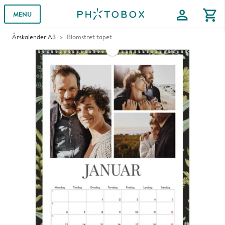
profile
shopping_cart
MENU
Årskalender A3
Blomstret tapet