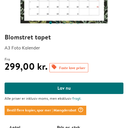
Blomstret tapet
A3 Foto Kalender
Fra
299,00 kr.
offers
Faste lave priser
Lav nu
Alle priser er inklusiv moms, men eksklusiv
fragt
.
question_mark_circle
Bestil flere kopier, spar mer
| Mængderabat
Antal
Pris pr. styk