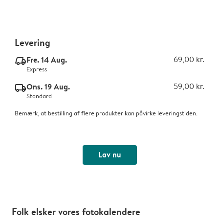
Levering
Fre. 14 Aug.
69,00 kr.
delivery_express_v2
Express
Ons. 19 Aug.
59,00 kr.
delivery_standard_v2
Standard
Bemærk, at bestilling af flere produkter kan påvirke leveringstiden.
Lav nu
Folk elsker vores fotokalendere