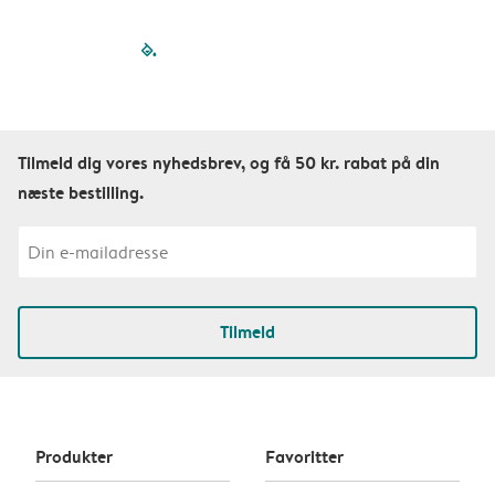
filled-pagination
outlined-paginatio
outlined-paginat
outlined-pagin
outlined-pag
outlined-p
Tilmeld dig vores nyhedsbrev, og få 50 kr. rabat på din
næste bestilling.
Tilmeld
Produkter
Favoritter