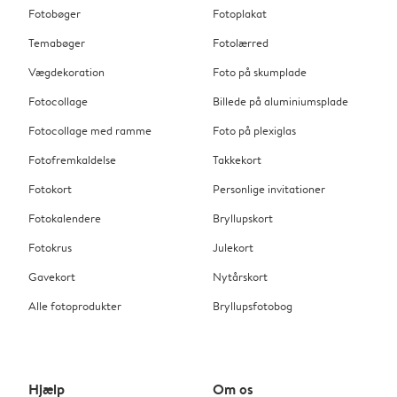
Fotobøger
Fotoplakat
Temabøger
Fotolærred
Vægdekoration
Foto på skumplade
Fotocollage
Billede på aluminiumsplade
Fotocollage med ramme
Foto på plexiglas
Fotofremkaldelse
Takkekort
Fotokort
Personlige invitationer
Fotokalendere
Bryllupskort
Fotokrus
Julekort
Gavekort
Nytårskort
Alle fotoprodukter
Bryllupsfotobog
Hjælp
Om os