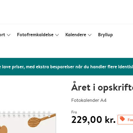
ort
Fotofremkaldelse
Kalendere
Bryllup
slim_arrow_down
slim_arrow_down
slim_arrow_down
 lave priser, med ekstra besparelser når du handler flere identis
Året i opskrift
Fotokalender A4
Fra
229,00 kr.
offers
Fas