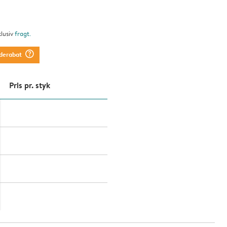
klusiv
fragt
.
question_mark_circle
derabat
Pris pr. styk