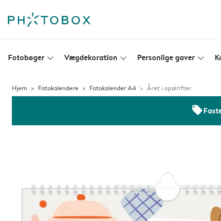
Fotobøger
Vægdekoration
Personlige gaver
K
slim_arrow_down
slim_arrow_down
slim_arrow_down
Hjem
Fotokalendere
Fotokalender A4
Året i opskrifter
offers
Faste