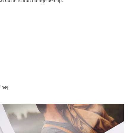
, så du nemt kan hænge den op.
 høj