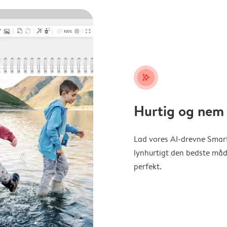
stars_plus
Hurtig og nem 
Lad vores AI-drevne Smart
lynhurtigt den bedste måde 
perfekt.