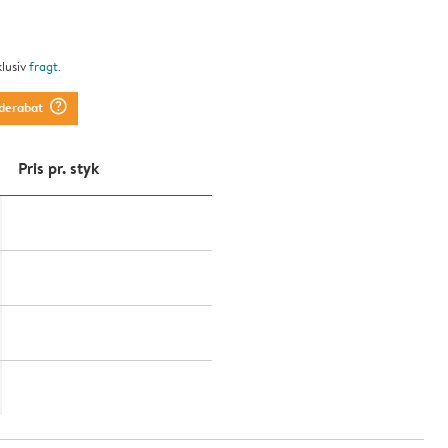
klusiv
fragt
.
question_mark_circle
derabat
Pris pr. styk