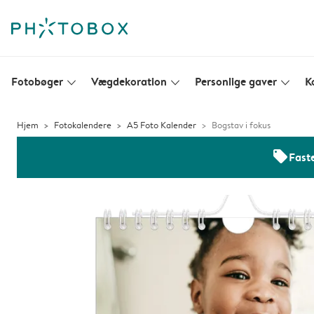
Fotobøger
Vægdekoration
Personlige gaver
K
slim_arrow_down
slim_arrow_down
slim_arrow_down
Hjem
Fotokalendere
A5 Foto Kalender
Bogstav i fokus
offers
Faste