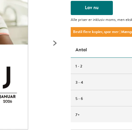
Lav nu
Alle priser er inklusiv moms, men eks
Bestil flere kopier, spar mer
| Mæng
Antal
1 - 2
3 - 4
5 - 6
7+