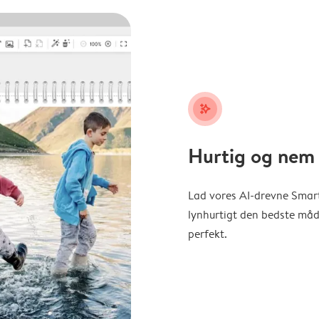
stars_plus
Hurtig og nem 
Lad vores AI-drevne Smart
lynhurtigt den bedste måde 
perfekt.