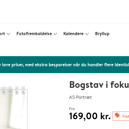
ort
Fotofremkaldelse
Kalendere
Bryllup
slim_arrow_down
slim_arrow_down
slim_arrow_down
 lave priser, med ekstra besparelser når du handler flere identis
Bogstav i fok
A5 Portræt
Fra
169,00 kr.
offers
Fast