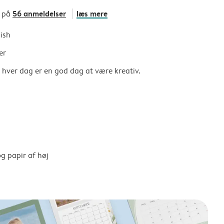
56 anmeldelser
læs mere
t på
nish
er
så hver dag er en god dag at være kreativ.
g papir af høj