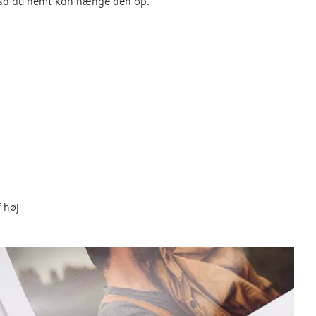
, så du nemt kan hænge den op.
 høj