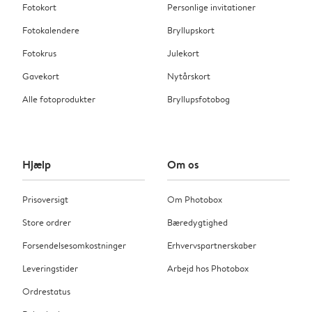
Fotokort
Personlige invitationer
Fotokalendere
Bryllupskort
Fotokrus
Julekort
Gavekort
Nytårskort
Alle fotoprodukter
Bryllupsfotobog
Hjælp
Om os
Prisoversigt
Om Photobox
Store ordrer
Bæredygtighed
Forsendelsesomkostninger
Erhvervspartnerskaber
Leveringstider
Arbejd hos Photobox
Ordrestatus