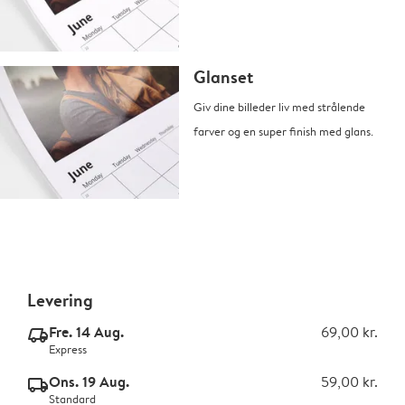
Glanset
Giv dine billeder liv med strålende
farver og en super finish med glans.
Levering
Fre. 14 Aug.
69,00 kr.
delivery_express_v2
Express
Ons. 19 Aug.
59,00 kr.
delivery_standard_v2
Standard