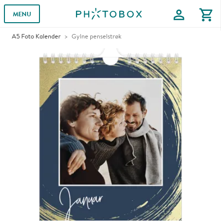
profile
shopping_cart
MENU
A5 Foto Kalender
Gylne penselstrøk