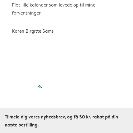
Flot lille kalender som levede op til mine
F
forventninger
f
P
m
Karen Birgitte Sams
f

filled-pagination
outlined-paginatio
outlined-paginat
outlined-pagin
outlined-pag
outlined-p
Tilmeld dig vores nyhedsbrev, og få 50 kr. rabat på din
næste bestilling.