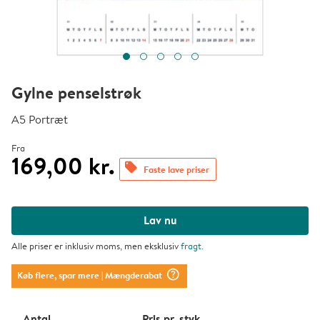
Gylne penselstrøk
A5 Portræt
Fra
169,00 kr.
offers
Faste lave priser
Lav nu
Alle priser er inklusiv moms, men eksklusiv
fragt
.
question_mark_circle
Køb flere, spar mere
| Mængderabat
Antal
Pris pr. styk