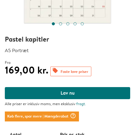
Pastel kapitler
A5 Portræt
Fra
169,00 kr.
offers
Faste lave priser
Lav nu
Alle priser er inklusiv moms, men eksklusiv
fragt
.
question_mark_circle
Køb flere, spar mere
| Mængderabat
Antal
Pris pr. styk