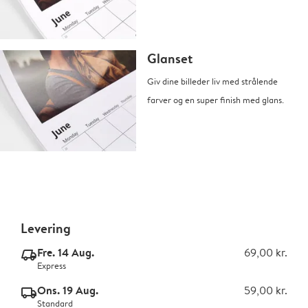
Glanset
Giv dine billeder liv med strålende
farver og en super finish med glans.
Levering
Fre. 14 Aug.
69,00 kr.
delivery_express_v2
Express
Ons. 19 Aug.
59,00 kr.
delivery_standard_v2
Standard