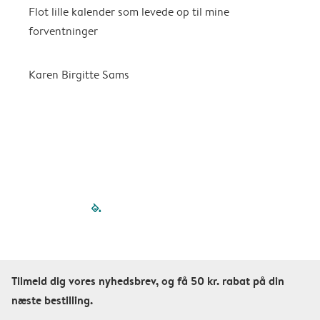
Flot lille kalender som levede op til mine
F
forventninger
f
P
m
Karen Birgitte Sams
f

filled-pagination
outlined-paginatio
outlined-paginat
outlined-pagin
outlined-pag
outlined-p
Tilmeld dig vores nyhedsbrev, og få 50 kr. rabat på din
næste bestilling.