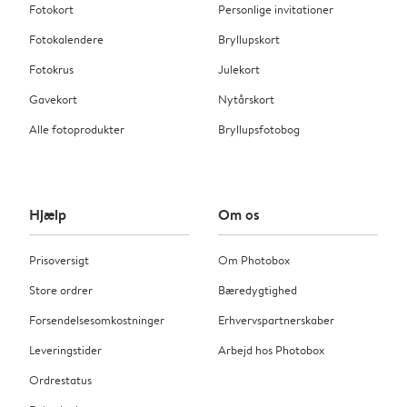
Fotokort
Personlige invitationer
Fotokalendere
Bryllupskort
Fotokrus
Julekort
Gavekort
Nytårskort
Alle fotoprodukter
Bryllupsfotobog
Hjælp
Om os
Prisoversigt
Om Photobox
Store ordrer
Bæredygtighed
Forsendelsesomkostninger
Erhvervspartnerskaber
Leveringstider
Arbejd hos Photobox
Ordrestatus