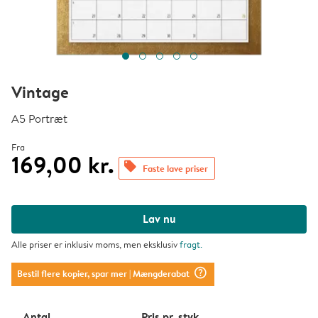
Vintage
A5 Portræt
Fra
169,00 kr.
offers
Faste lave priser
Lav nu
Alle priser er inklusiv moms, men eksklusiv
fragt
.
question_mark_circle
Bestil flere kopier, spar mer
| Mængderabat
Antal
Pris pr. styk