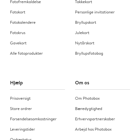
Fotofremkaldelse
Takkekort
Fotokort
Personlige invitationer
Fotokalendere
Bryllupskort
Fotokrus
Julekort
Gavekort
Nytårskort
Alle fotoprodukter
Bryllupsfotobog
Hjælp
Om os
Prisoversigt
Om Photobox
Store ordrer
Bæredygtighed
Forsendelsesomkostninger
Erhvervspartnerskaber
Leveringstider
Arbejd hos Photobox
Ordrestatus