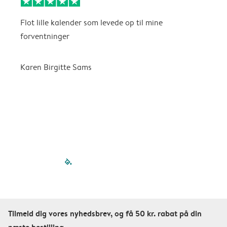
Flot lille kalender som levede op til mine
F
forventninger
f
P
m
Karen Birgitte Sams
f

filled-pagination
outlined-paginatio
outlined-paginat
outlined-pagin
outlined-pag
outlined-p
Tilmeld dig vores nyhedsbrev, og få 50 kr. rabat på din
næste bestilling.