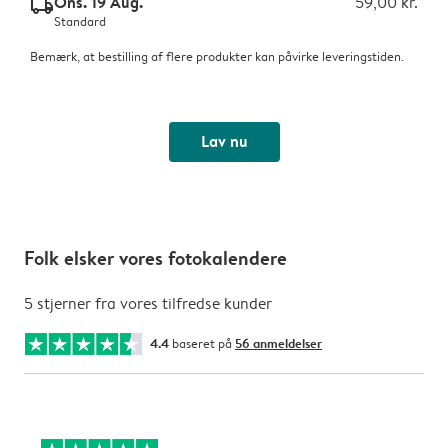
Ons. 19 Aug.
59,00 kr.
delivery_standard_v2
Standard
Bemærk, at bestilling af flere produkter kan påvirke leveringstiden.
Lav nu
Folk elsker vores fotokalendere
5 stjerner fra vores tilfredse kunder
4.4
baseret på
56 anmeldelser