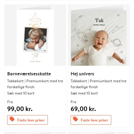
Børneværelsesskatte
Hej univers
Takkekort | Premiumkort med tre
Takkekort | Premiumkort med tre
forskellige finish
forskellige finish
Sæt med 10 kort
Sæt med 10 kort
Fra
Fra
99,00 kr.
69,00 kr.
offers
offers
Faste lave priser
Faste lave priser