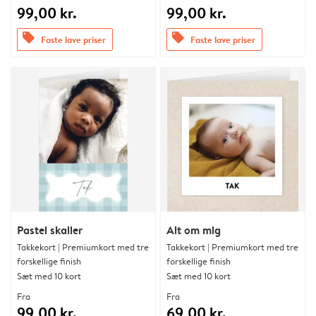
99,00 kr.
99,00 kr.
offers
offers
Faste lave priser
Faste lave priser
Pastel skaller
Alt om mig
Takkekort | Premiumkort med tre
Takkekort | Premiumkort med tre
forskellige finish
forskellige finish
Sæt med 10 kort
Sæt med 10 kort
Fra
Fra
99,00 kr.
69,00 kr.