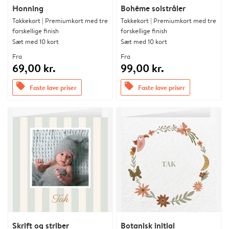
Honning
Bohême solstråler
Takkekort | Premiumkort med tre
Takkekort | Premiumkort med tre
forskellige finish
forskellige finish
Sæt med 10 kort
Sæt med 10 kort
Fra
Fra
69,00 kr.
99,00 kr.
offers
offers
Faste lave priser
Faste lave priser
Skrift og striber
Botanisk initial