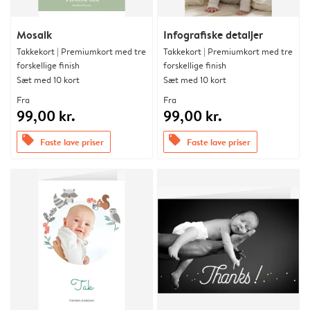
Mosaik
Infografiske detaljer
Takkekort | Premiumkort med tre
Takkekort | Premiumkort med tre
forskellige finish
forskellige finish
Sæt med 10 kort
Sæt med 10 kort
Fra
Fra
99,00 kr.
99,00 kr.
offers
offers
Faste lave priser
Faste lave priser