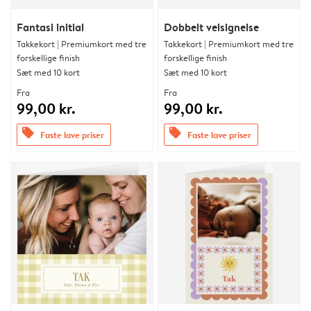
Fantasi initial
Dobbelt velsignelse
Takkekort | Premiumkort med tre
Takkekort | Premiumkort med tre
forskellige finish
forskellige finish
Sæt med 10 kort
Sæt med 10 kort
Fra
Fra
99,00 kr.
99,00 kr.
offers
offers
Faste lave priser
Faste lave priser