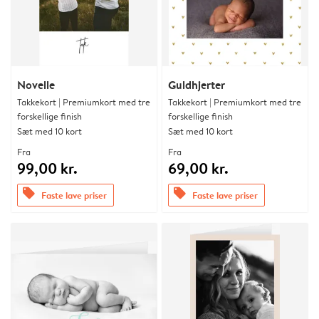
Novelle
Guldhjerter
Takkekort | Premiumkort med tre
Takkekort | Premiumkort med tre
forskellige finish
forskellige finish
Sæt med 10 kort
Sæt med 10 kort
Fra
Fra
99,00 kr.
69,00 kr.
offers
offers
Faste lave priser
Faste lave priser