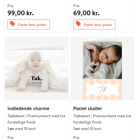
Fra
Fra
99,00 kr.
69,00 kr.
offers
offers
Faste lave priser
Faste lave priser
Indledende charme
Pastel skaller
Takkekort | Premiumkort med tre
Takkekort | Premiumkort med tre
forskellige finish
forskellige finish
Sæt med 10 kort
Sæt med 10 kort
Fra
Fra