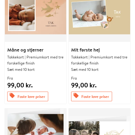
Måne og stjerner
Mit første hej
Takkekort | Premiumkort med tre
Takkekort | Premiumkort med tre
forskellige finish
forskellige finish
Sæt med 10 kort
Sæt med 10 kort
Fra
Fra
99,00 kr.
99,00 kr.
offers
offers
Faste lave priser
Faste lave priser