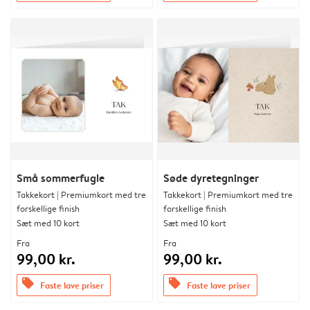
Små sommerfugle
Søde dyretegninger
Takkekort | Premiumkort med tre
Takkekort | Premiumkort med tre
forskellige finish
forskellige finish
Sæt med 10 kort
Sæt med 10 kort
Fra
Fra
99,00 kr.
99,00 kr.
offers
offers
Faste lave priser
Faste lave priser