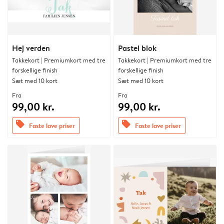
Hej verden
Pastel blok
Takkekort | Premiumkort med tre
Takkekort | Premiumkort med tre
forskellige finish
forskellige finish
Sæt med 10 kort
Sæt med 10 kort
Fra
Fra
99,00 kr.
99,00 kr.
offers
offers
Faste lave priser
Faste lave priser