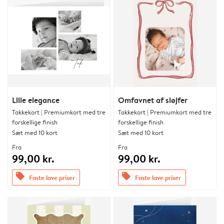
Lille elegance
Omfavnet af sløjfer
Takkekort | Premiumkort med tre
Takkekort | Premiumkort med tre
forskellige finish
forskellige finish
Sæt med 10 kort
Sæt med 10 kort
Fra
Fra
99,00 kr.
99,00 kr.
offers
offers
Faste lave priser
Faste lave priser