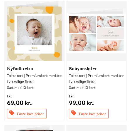
Nyfødt retro
Babyansigter
Takkekort | Premiumkort med tre
Takkekort | Premiumkort med tre
forskellige finish
forskellige finish
Sæt med 10 kort
Sæt med 10 kort
Fra
Fra
69,00 kr.
99,00 kr.
offers
offers
Faste lave priser
Faste lave priser