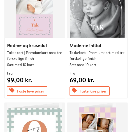
Rødme og krusedul
Moderne initial
Takkekort | Premiumkort med tre
Takkekort | Premiumkort med tre
forskellige finish
forskellige finish
Sæt med 10 kort
Sæt med 10 kort
Fra
Fra
99,00 kr.
69,00 kr.
offers
offers
Faste lave priser
Faste lave priser