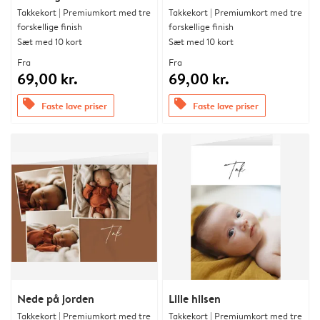
Takkekort | Premiumkort med tre
Takkekort | Premiumkort med tre
forskellige finish
forskellige finish
Sæt med 10 kort
Sæt med 10 kort
Fra
Fra
69,00 kr.
69,00 kr.
offers
offers
Faste lave priser
Faste lave priser
Nede på jorden
Lille hilsen
Takkekort | Premiumkort med tre
Takkekort | Premiumkort med tre