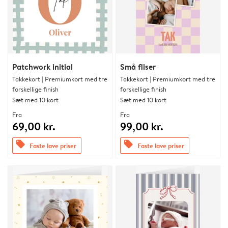
Patchwork initial
Små fliser
Takkekort | Premiumkort med tre
Takkekort | Premiumkort med tre
forskellige finish
forskellige finish
Sæt med 10 kort
Sæt med 10 kort
Fra
Fra
69,00 kr.
99,00 kr.
offers
offers
Faste lave priser
Faste lave priser