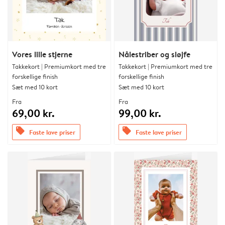
Vores lille stjerne
Nålestriber og sløjfe
Takkekort | Premiumkort med tre
Takkekort | Premiumkort med tre
forskellige finish
forskellige finish
Sæt med 10 kort
Sæt med 10 kort
Fra
Fra
69,00 kr.
99,00 kr.
offers
offers
Faste lave priser
Faste lave priser