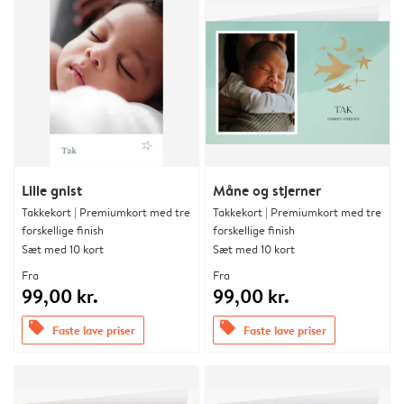
Lille gnist
Måne og stjerner
Takkekort | Premiumkort med tre
Takkekort | Premiumkort med tre
forskellige finish
forskellige finish
Sæt med 10 kort
Sæt med 10 kort
Fra
Fra
99,00 kr.
99,00 kr.
offers
offers
Faste lave priser
Faste lave priser