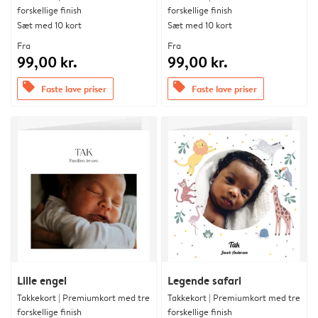
forskellige finish
forskellige finish
Sæt med 10 kort
Sæt med 10 kort
Fra
Fra
99,00 kr.
99,00 kr.
offers
offers
Faste lave priser
Faste lave priser
Lille engel
Legende safari
Takkekort | Premiumkort med tre
Takkekort | Premiumkort med tre
forskellige finish
forskellige finish