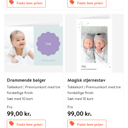
offers
offers
Faste lave priser
Faste lave priser
Drømmende bølger
Magisk stjernestøv
Takkekort | Premiumkort med tre
Takkekort | Premiumkort med tre
forskellige finish
forskellige finish
Sæt med 10 kort
Sæt med 10 kort
Fra
Fra
99,00 kr.
99,00 kr.
offers
offers
Faste lave priser
Faste lave priser