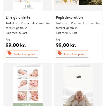
Lille guldhjerte
Papirdekoration
Takkekort | Premiumkort med tre
Takkekort | Premiumkort med tre
forskellige finish
forskellige finish
Sæt med 10 kort
Sæt med 10 kort
Fra
Fra
99,00 kr.
99,00 kr.
offers
offers
Faste lave priser
Faste lave priser