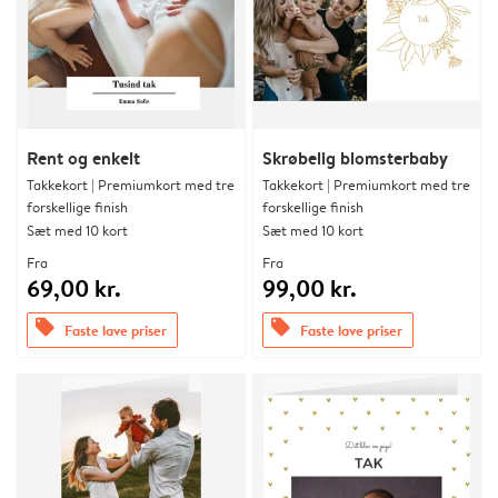
Rent og enkelt
Skrøbelig blomsterbaby
Takkekort | Premiumkort med tre
Takkekort | Premiumkort med tre
forskellige finish
forskellige finish
Sæt med 10 kort
Sæt med 10 kort
Fra
Fra
69,00 kr.
99,00 kr.
offers
offers
Faste lave priser
Faste lave priser