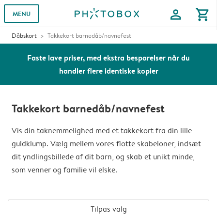
profile
shopping_cart
MENU
Dåbskort
Takkekort barnedåb/navnefest
Faste lave priser, med ekstra besparelser når du
handler flere identiske kopier
Takkekort barnedåb/navnefest
Vis din taknemmelighed med et takkekort fra din lille
guldklump. Vælg mellem vores flotte skabeloner, indsæt
dit yndlingsbillede af dit barn, og skab et unikt minde,
som venner og familie vil elske.
Tilpas valg