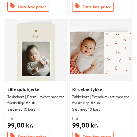
offers
offers
Faste lave priser
Faste lave priser
Lille guldhjerte
Kirsebærlykke
Takkekort | Premiumkort med tre
Takkekort | Premiumkort med tre
forskellige finish
forskellige finish
Sæt med 10 kort
Sæt med 10 kort
Fra
Fra
99,00 kr.
99,00 kr.
offers
offers
Faste lave priser
Faste lave priser