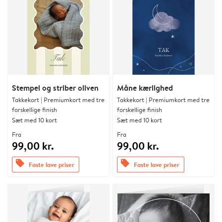
Stempel og striber oliven
Måne kærlighed
Takkekort | Premiumkort med tre
Takkekort | Premiumkort med tre
forskellige finish
forskellige finish
Sæt med 10 kort
Sæt med 10 kort
Fra
Fra
99,00 kr.
99,00 kr.
offers
offers
Faste lave priser
Faste lave priser