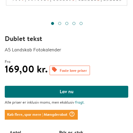
Dublet tekst
A5 Landskab Fotokalender
Fra
169,00 kr.
offers
Faste lave priser
Lav nu
Alle priser er inklusiv moms, men eksklusiv
fragt
.
question_mark_circle
Køb flere, spar mere
| Mængderabat
Antal
Pris pr. styk