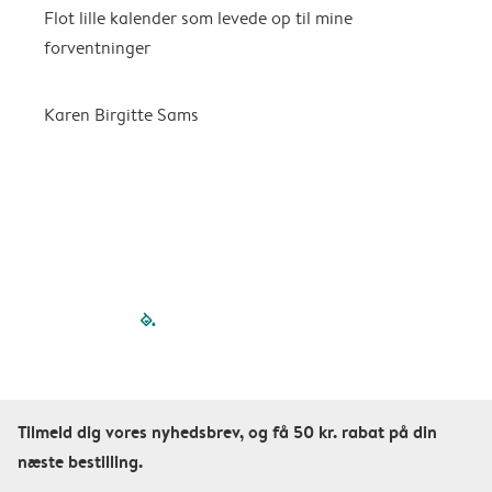
Flot lille kalender som levede op til mine
F
forventninger
f
P
m
Karen Birgitte Sams
f

filled-pagination
outlined-paginatio
outlined-paginat
outlined-pagin
outlined-pag
outlined-p
Tilmeld dig vores nyhedsbrev, og få 50 kr. rabat på din
næste bestilling.