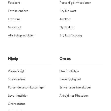
Fotokort
Personlige invitationer
Fotokalendere
Bryllupskort
Fotokrus
Julekort
Gavekort
Nytårskort
Alle fotoprodukter
Bryllupsfotobog
Hjælp
Om os
Prisoversigt
Om Photobox
Store ordrer
Bæredygtighed
Forsendelsesomkostninger
Erhvervspartnerskaber
Leveringstider
Arbejd hos Photobox
Ordrestatus