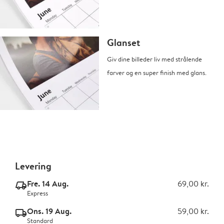
Glanset
Giv dine billeder liv med strålende
farver og en super finish med glans.
Levering
Fre. 14 Aug.
69,00 kr.
delivery_express_v2
Express
Ons. 19 Aug.
59,00 kr.
delivery_standard_v2
Standard