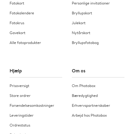
Fotokort
Personlige invitationer
Fotokalendere
Bryllupskort
Fotokrus
Julekort
Gavekort
Nytårskort
Alle fotoprodukter
Bryllupsfotobog
Hjælp
Om os
Prisoversigt
Om Photobox
Store ordrer
Bæredygtighed
Forsendelsesomkostninger
Erhvervspartnerskaber
Leveringstider
Arbejd hos Photobox
Ordrestatus