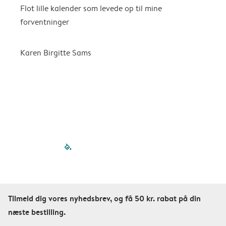
Flot lille kalender som levede op til mine
F
forventninger
f
P
m
Karen Birgitte Sams
f

filled-pagination
outlined-paginatio
outlined-paginat
outlined-pagin
outlined-pag
outlined-p
Tilmeld dig vores nyhedsbrev, og få 50 kr. rabat på din
næste bestilling.