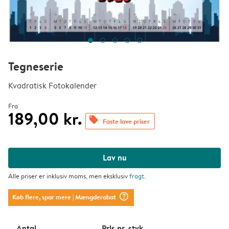
Tegneserie
Kvadratisk Fotokalender
Fra
189,00 kr.
offers
Faste lave priser
Lav nu
Alle priser er inklusiv moms, men eksklusiv
fragt
.
question_mark_circle
Køb flere, spar mere
| Mængderabat
Antal
Pris pr. styk