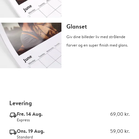
Glanset
Giv dine billeder liv med strålende
farver og en super finish med glans.
Levering
Fre. 14 Aug.
69,00 kr.
delivery_express_v2
Express
Ons. 19 Aug.
59,00 kr.
delivery_standard_v2
Standard