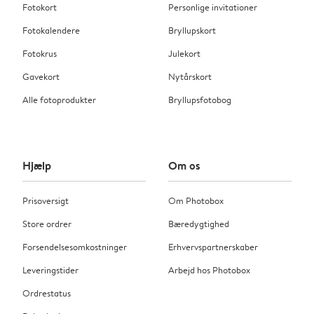
Fotokort
Personlige invitationer
Fotokalendere
Bryllupskort
Fotokrus
Julekort
Gavekort
Nytårskort
Alle fotoprodukter
Bryllupsfotobog
Hjælp
Om os
Prisoversigt
Om Photobox
Store ordrer
Bæredygtighed
Forsendelsesomkostninger
Erhvervspartnerskaber
Leveringstider
Arbejd hos Photobox
Ordrestatus