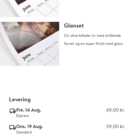
Glanset
Giv dine billeder liv med strålende
farver og en super finish med glans.
Levering
Fre. 14 Aug.
69,00 kr.
delivery_express_v2
Express
Ons. 19 Aug.
59,00 kr.
delivery_standard_v2
Standard