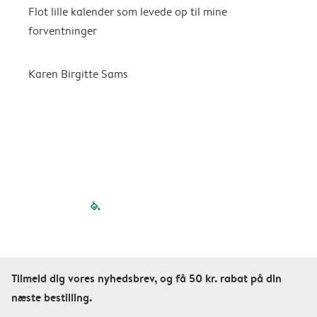
Flot lille kalender som levede op til mine
F
forventninger
f
P
m
Karen Birgitte Sams
f

filled-pagination
outlined-paginatio
outlined-paginat
outlined-pagin
outlined-pag
outlined-p
Tilmeld dig vores nyhedsbrev, og få 50 kr. rabat på din
næste bestilling.