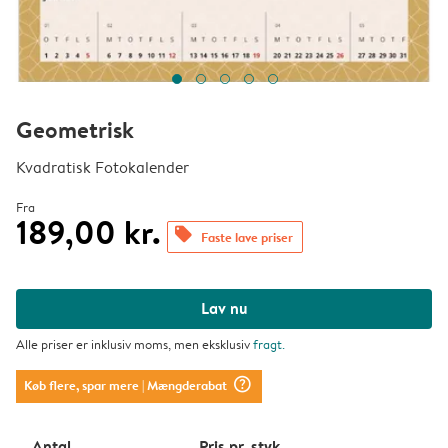
Geometrisk
Kvadratisk Fotokalender
Fra
189,00 kr.
offers
Faste lave priser
Lav nu
Alle priser er inklusiv moms, men eksklusiv
fragt
.
question_mark_circle
Køb flere, spar mere
| Mængderabat
Antal
Pris pr. styk