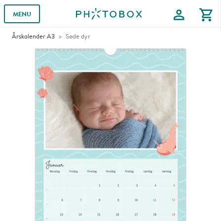
profile
shopping_cart
MENU
Årskalender A3
Søde dyr