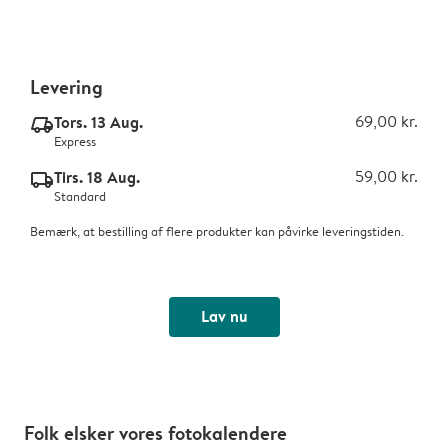
Levering
Tors. 13 Aug.
69,00 kr.
delivery_express_v2
Express
Tirs. 18 Aug.
59,00 kr.
delivery_standard_v2
Standard
Bemærk, at bestilling af flere produkter kan påvirke leveringstiden.
Lav nu
Folk elsker vores fotokalendere