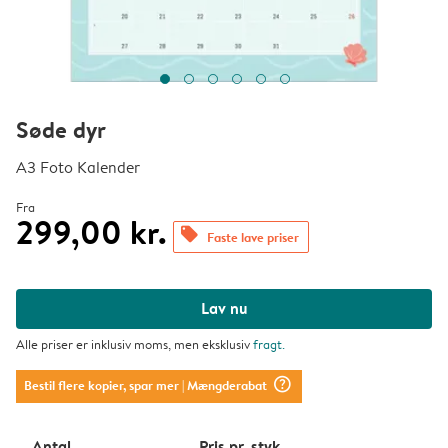
Søde dyr
A3 Foto Kalender
Fra
299,00 kr.
offers
Faste lave priser
Lav nu
Alle priser er inklusiv moms, men eksklusiv
fragt
.
question_mark_circle
Bestil flere kopier, spar mer
| Mængderabat
Antal
Pris pr. styk