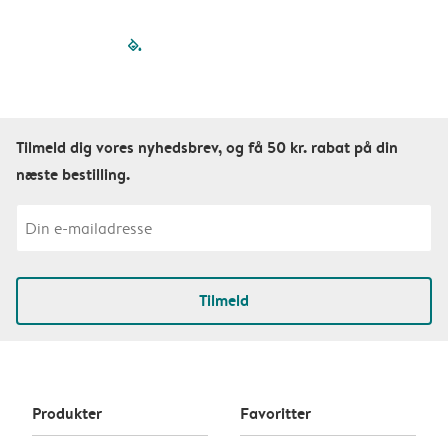
filled-pagination
outlined-paginatio
outlined-paginat
outlined-pagin
outlined-pag
outlined-p
Tilmeld dig vores nyhedsbrev, og få 50 kr. rabat på din
næste bestilling.
Tilmeld
Produkter
Favoritter