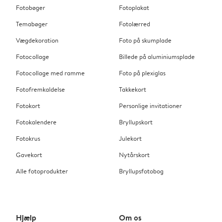
Fotobøger
Fotoplakat
Temabøger
Fotolærred
Vægdekoration
Foto på skumplade
Fotocollage
Billede på aluminiumsplade
Fotocollage med ramme
Foto på plexiglas
Fotofremkaldelse
Takkekort
Fotokort
Personlige invitationer
Fotokalendere
Bryllupskort
Fotokrus
Julekort
Gavekort
Nytårskort
Alle fotoprodukter
Bryllupsfotobog
Hjælp
Om os